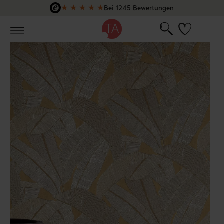
★
★
★
★
★
Bei 1245 Bewertungen
Zum Hauptinhalt springen