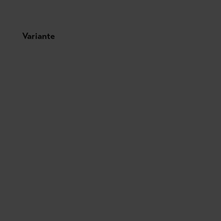
Produktgalerie überspringen
Variante