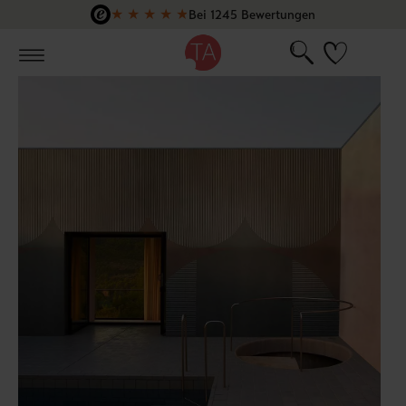
★
★
★
★
★
Bei 1245 Bewertungen
Zum Hauptinhalt springen