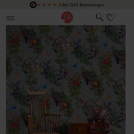
★
★
★
★
★
Bei 1245 Bewertungen
Zum Hauptinhalt springen