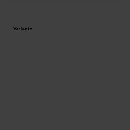
Produktgalerie überspringen
Variante