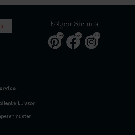
Folgen Sie uns
en
4,9 k
32,5 k
3,1 k
ervice
ollenkalkulator
apetenmuster