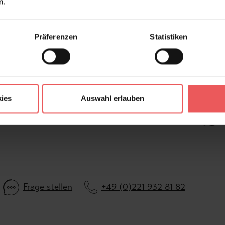
Druckart:
Dig
n.
Farbton:
Bla
Kollektion:
WE
Präferenzen
Statistiken
Konfektionierung:
Mot
FAQ
ies
Auswahl erlauben
Frage stellen
+49 (0)221 932 81 82