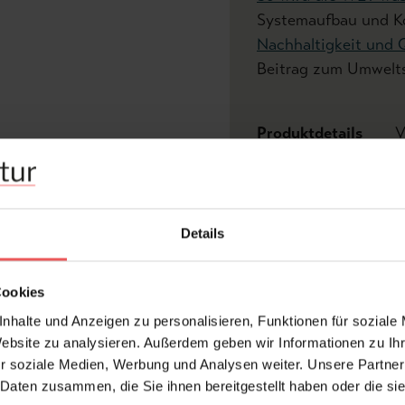
Systemaufbau und K
Nachhaltigkeit und 
Beitrag zum Umwelts
Produktdetails
V
Z
Abmessungen:
Bre
Details
Hersteller:
wal
Abw
Cookies
Maß
Bemerkenswert:
Lic
nhalte und Anzeigen zu personalisieren, Funktionen für soziale
Anf
Website zu analysieren. Außerdem geben wir Informationen zu I
Blät
r soziale Medien, Werbung und Analysen weiter. Unsere Partner
Design:
Lan
 Daten zusammen, die Sie ihnen bereitgestellt haben oder die s