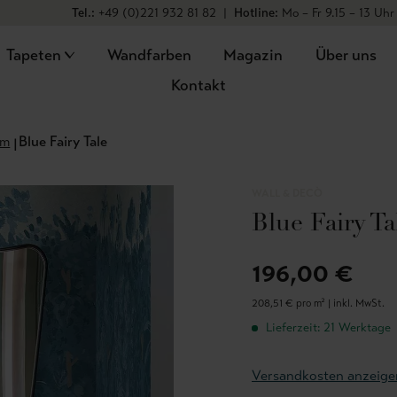
Tel.:
+49 (0)221 932 81 82
|
Hotline:
Mo – Fr 9.15 – 13 Uhr
Tapeten
Wandfarben
Magazin
Über uns
Kontakt
em
Blue Fairy Tale
WALL & DECÒ
Blue Fairy Ta
196,00 €
208,51 € pro m² |
inkl. MwSt.
Lieferzeit: 21 Werktage
Versandkosten anzeige