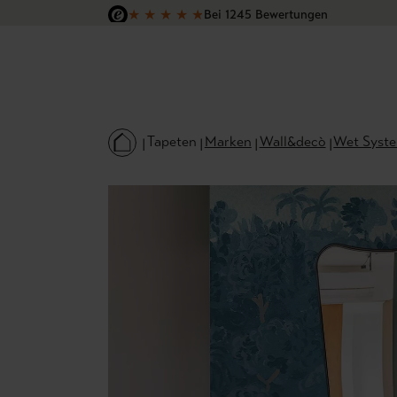
★
★
★
★
★
Bei 1245 Bewertungen
 Hauptinhalt springen
Zur Suche springen
Zur Hauptnavigation springen
Versandkostenfrei in Deutschland
Tapeten
Marken
Wall&decò
Wet Syst