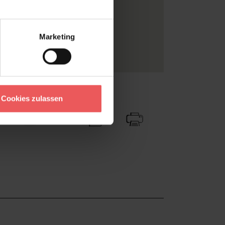
italdruck
u
, Braun
, Creme
T SYSTEM
Marketing
iv
Zu Favoriten
Teilen!
Cookies zulassen