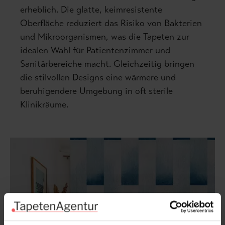
erheblich. Die glatte, keimresistente
Oberfläche reduziert das Risiko von Bakterien
und Mikroorganismen, was die Tapeten zur
idealen Wahl für Patientenzimmer und
Sanitärbereiche macht. Gleichzeitig bringen
die stilvollen Designs eine wärmere und
beruhigendere Umgebung in oft sterile
Klinikräume.