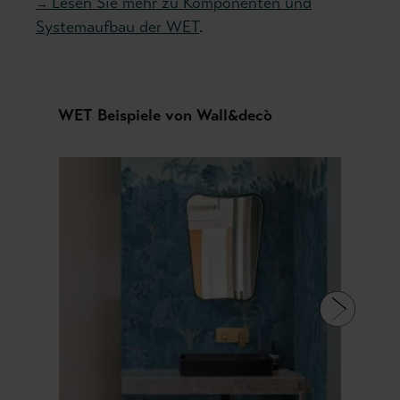
Lesen Sie mehr zu Komponenten und
→
Systemaufbau der WET
.
Produktgalerie überspringen
WET Beispiele von Wall&decò