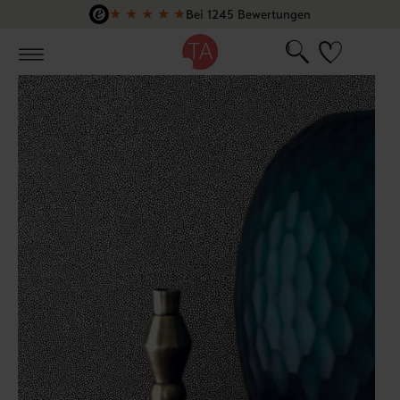
★
★
★
★
★
Bei 1245 Bewertungen
Zum Hauptinhalt springen