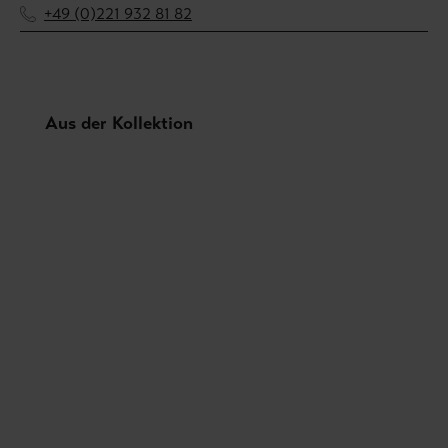
+49 (0)221 932 81 82
Produktgalerie überspringen
Aus der Kollektion