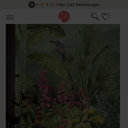
★
★
★
★
★
Bei 1245 Bewertungen
Zum Hauptinhalt springen