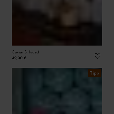
Caviar S, faded
49,00 €
Tipp