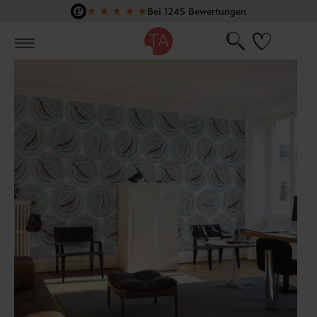
★
★
★
★
★
Bei 1245 Bewertungen
Zum Hauptinhalt springen