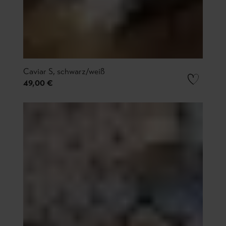
Caviar S, schwarz/weiß
49,00 €