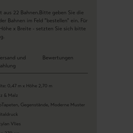
 aus 22 Bahnen.Bitte geben Sie die
r Bahnen im Feld "bestellen" ein. Für
he x Breite - setzten Sie sich bitte
g.
ersand und
Bewertungen
ahlung
ite: 0,47 m x Höhe 2,70 m
z & Malz
oTapeten
, Gegenstände
, Moderne Muster
italdruck
ylan Vlies