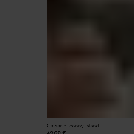
Caviar S, conny island
49,00 €