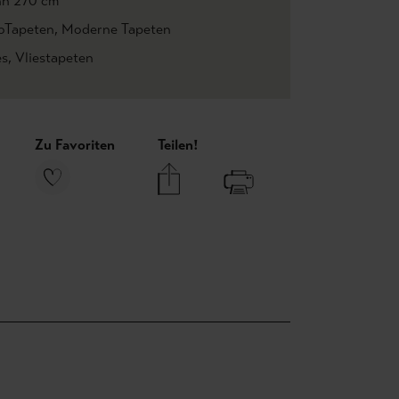
n 270 cm
oTapeten
, Moderne Tapeten
es
, Vliestapeten
Zu Favoriten
Teilen!