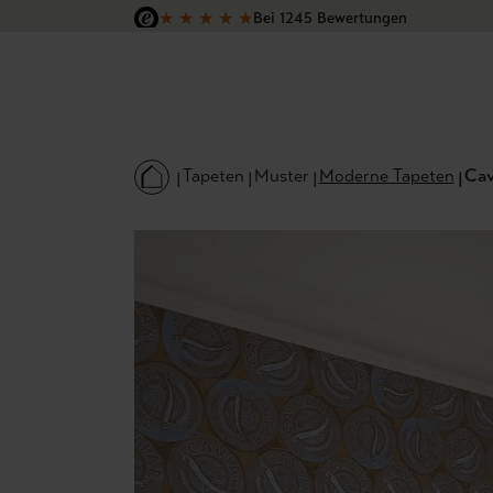
★
★
★
★
★
Bei 1245 Bewertungen
 Hauptinhalt springen
Zur Suche springen
Zur Hauptnavigation springen
Versandkostenfrei in Deutschland
Tapeten
Muster
Moderne Tapeten
Cav