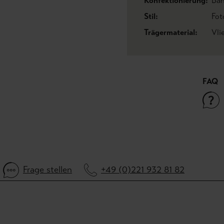
Konfektionierung:
Bah
Stil:
Fot
Trägermaterial:
Vli
FAQ
Frage stellen
+49 (0)221 932 81 82