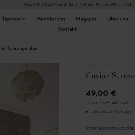
Tel.:
+49 (0)221 932 81 82
|
Hotline:
Mo – Fr 9.15 – 13 Uhr
Tapeten
Wandfarben
Magazin
Über uns
Kontakt
iar S, orange blue
MALZ & MALZ
Caviar S, or
49,00 €
39,03 € pro m² |
inkl. MwSt.
Lieferzeit: 5 Werktage
Versandkosten anzeige