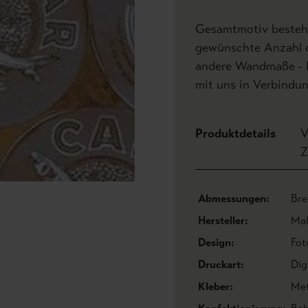
Gesamtmotiv besteht
gewünschte Anzahl de
andere Wandmaße - Hö
mit uns in Verbindun
Produktdetails
V
Z
Abmessungen:
Bre
Hersteller:
Mal
Design:
Fot
Druckart:
Dig
Kleber:
Met