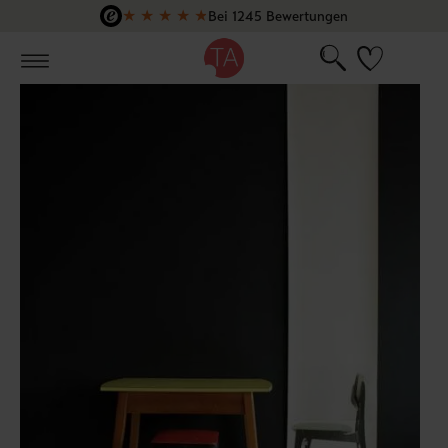
★
★
★
★
★
Bei 1245 Bewertungen
Zum Hauptinhalt springen