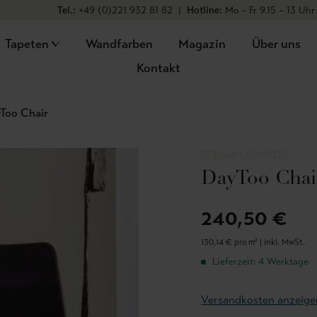
Tel.:
+49 (0)221 932 81 82
|
Hotline:
Mo – Fr 9.15 – 13 Uhr
Tapeten
Wandfarben
Magazin
Über uns
Kontakt
Too Chair
DEBORAH BOWNESS
DayToo Chai
240,50 €
130,14 € pro m² |
inkl. MwSt.
Lieferzeit: 4 Werktage
Versandkosten anzeige