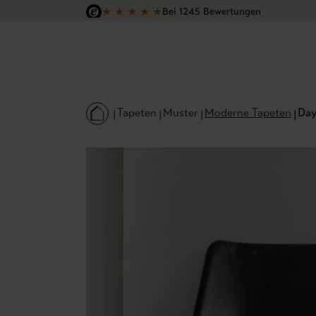
★
★
★
★
★
Bei 1245 Bewertungen
 Hauptinhalt springen
Zur Suche springen
Zur Hauptnavigation springen
Versandkostenfrei in Deutschland
Tapeten
Muster
Moderne Tapeten
Day