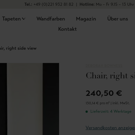
Tel.:
+49 (0)221 932 81 82
|
Hotline:
Mo – Fr 9.15 – 13 Uhr
Tapeten
Wandfarben
Magazin
Über uns
Kontakt
ir, right side view
DEBORAH BOWNESS
Chair, right 
240,50 €
130,14 € pro m² |
inkl. MwSt.
Lieferzeit: 4 Werktage
Versandkosten anzeige