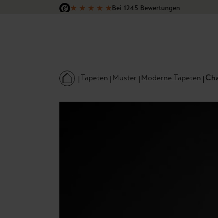
★
★
★
★
★
Bei 1245 Bewertungen
 Hauptinhalt springen
Zur Suche springen
Zur Hauptnavigation springen
Versandkostenfrei in Deutschland
Tapeten
Muster
Moderne Tapeten
Cha