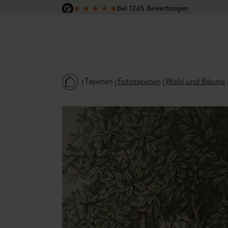
★
★
★
★
★
Bei 1245 Bewertungen
 Hauptinhalt springen
Zur Suche springen
Zur Hauptnavigation springen
Versandkostenfrei in Deutschland
Tapeten
Fototapeten
Wald und Bäume