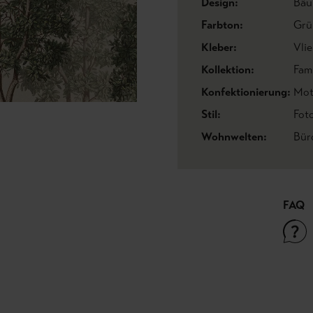
Design:
Bä
Farbton:
Grü
Kleber:
Vlie
Kollektion:
Fami
Konfektionierung:
Mot
Stil:
Fot
Wohnwelten:
Bür
FAQ