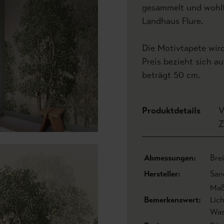
gesammelt und wohlt
Landhaus Flure.
Die Motivtapete wir
Preis bezieht sich a
beträgt 50 cm.
Produktdetails
V
Z
Abmessungen:
Bre
Hersteller:
San
Maß
Bemerkenswert:
Lic
Was