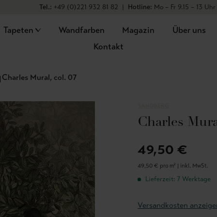
Tel.:
+49 (0)221 932 81 82
|
Hotline:
Mo – Fr 9.15 – 13 Uhr
Tapeten
Wandfarben
Magazin
Über uns
Kontakt
Charles Mural, col. 07
SANDBERG
Charles Mural
49,50 €
49,50 € pro m² |
inkl. MwSt.
Lieferzeit: 7 Werktage
Versandkosten anzeige