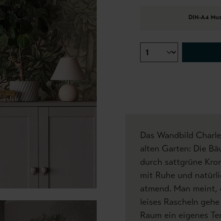
DIN-A4 Mus
Das Wandbild Charles
alten Garten: Die Bä
durch sattgrüne Kro
mit Ruhe und natürlic
atmend. Man meint, d
leises Rascheln gehe
Raum ein eigenes Tem