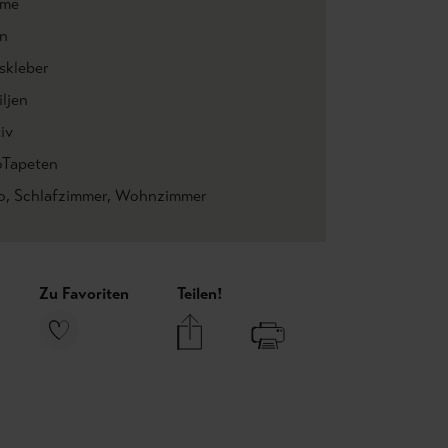
ume
n
skleber
ljen
iv
oTapeten
o
, Schlafzimmer
, Wohnzimmer
Zu Favoriten
Teilen!