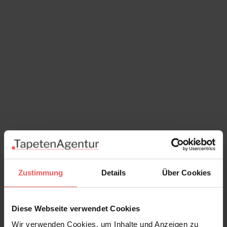
Concrete Rough, col. 03
Zustimmung
Details
Über Cookies
219,00 €
Diese Webseite verwendet Cookies
Wir verwenden Cookies, um Inhalte und Anzeigen zu