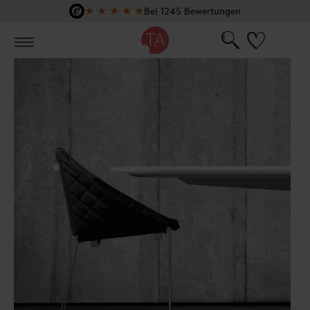
★
★
★
★
★
Bei 1245 Bewertungen
Zum Hauptinhalt springen