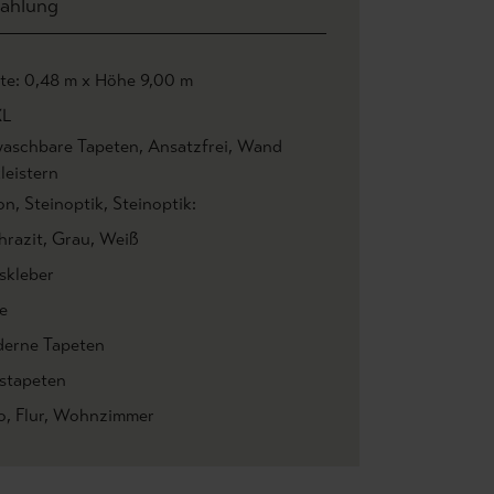
ahlung
ite: 0,48 m x Höhe 9,00 m
XL
aschbare Tapeten
, Ansatzfrei
, Wand
leistern
on
, Steinoptik
, Steinoptik:
hrazit
, Grau
, Weiß
skleber
e
erne Tapeten
estapeten
o
, Flur
, Wohnzimmer