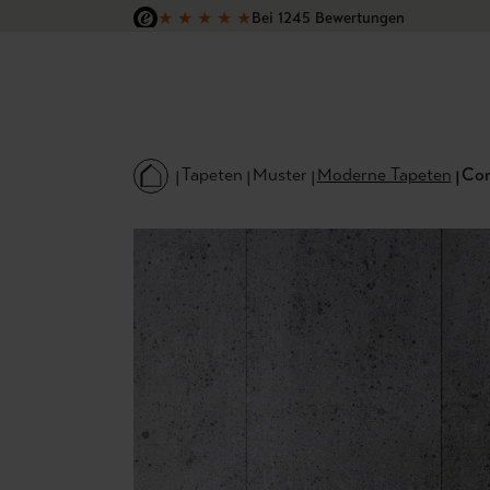
★
★
★
★
★
Bei 1245 Bewertungen
 Hauptinhalt springen
Zur Suche springen
Zur Hauptnavigation springen
Versandkostenfrei in Deutschland
Tapeten
Muster
Moderne Tapeten
Con