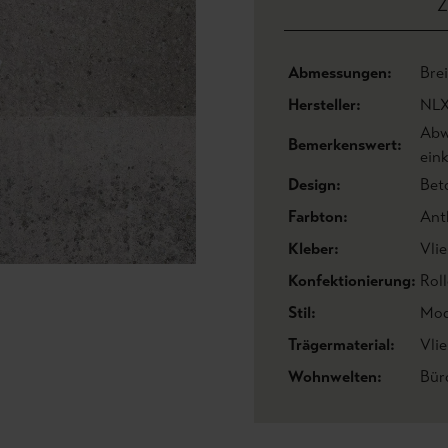
Z
Abmessungen:
Bre
Hersteller:
NL
Abw
Bemerkenswert:
eink
Design:
Bet
Farbton:
Ant
Kleber:
Vlie
Konfektionierung:
Roll
Stil:
Mod
Trägermaterial:
Vli
Wohnwelten:
Bür