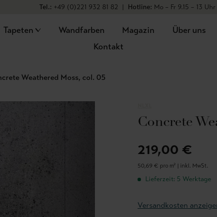
Tel.:
+49 (0)221 932 81 82
|
Hotline:
Mo – Fr 9.15 – 13 Uhr
Tapeten
Wandfarben
Magazin
Über uns
Kontakt
crete Weathered Moss, col. 05
NLXL
Concrete Wea
219,00 €
50,69 € pro m² |
inkl. MwSt.
Lieferzeit: 5 Werktage
Versandkosten anzeige