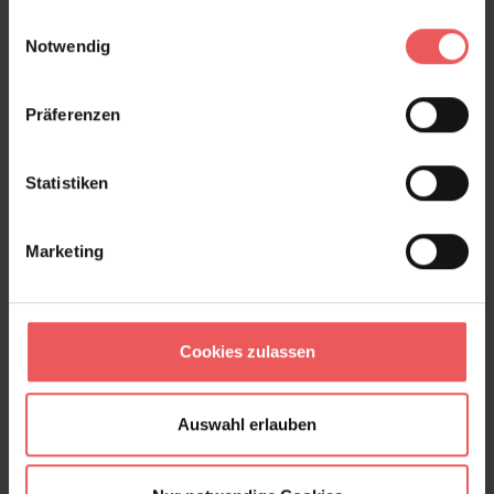
Country Club, col. 50
gesammelt haben.
Einwilligungsauswahl
88,55 €
Notwendig
Präferenzen
Statistiken
Marketing
Cookies zulassen
Auswahl erlauben