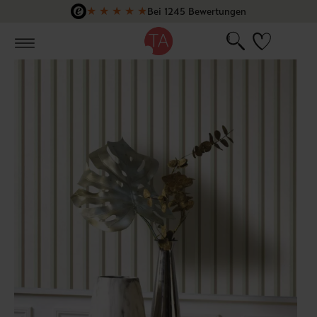
★
★
★
★
★
Bei 1245 Bewertungen
Zum Hauptinhalt springen