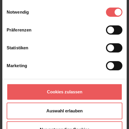
Country Club, col. 50
gesammelt haben.
Einwilligungsauswahl
88,55 €
Notwendig
Präferenzen
Statistiken
Marketing
Cookies zulassen
Auswahl erlauben