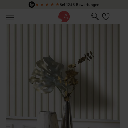
★
★
★
★
★
Bei 1245 Bewertungen
Zum Hauptinhalt springen