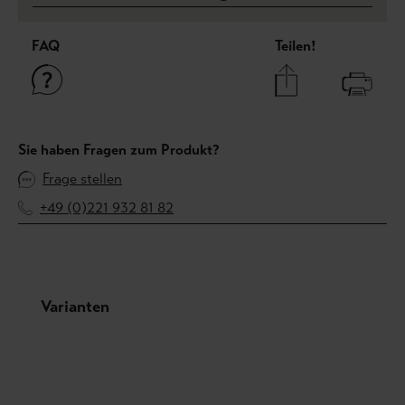
FAQ
Teilen!
Sie haben Fragen zum Produkt?
Frage stellen
+49 (0)221 932 81 82
Produktgalerie überspringen
Varianten