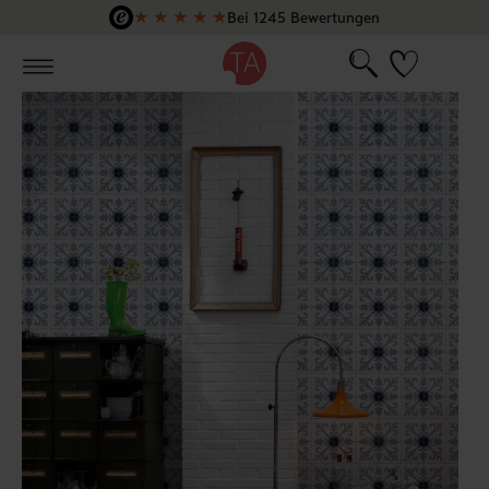
★
★
★
★
★
Bei 1245 Bewertungen
Zum Hauptinhalt springen