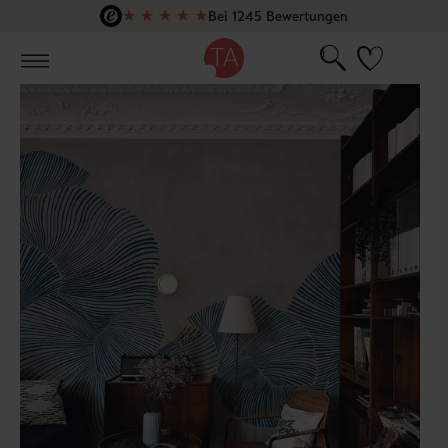
★
★
★
★
★
Bei 1245 Bewertungen
Zum Hauptinhalt springen