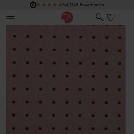
★
★
★
★
★
Bei 1245 Bewertungen
Zum Hauptinhalt springen