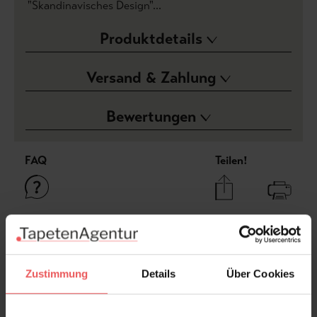
"Skandinavisches Design"...
Produktdetails
Versand & Zahlung
Bewertungen
FAQ
Teilen!
Sie haben Fragen zum Produkt?
Frage stellen
Zustimmung
Details
Über Cookies
+49 (0)221 932 81 82