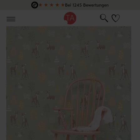
★
★
★
★
★
Bei 1245 Bewertungen
Zum Hauptinhalt springen