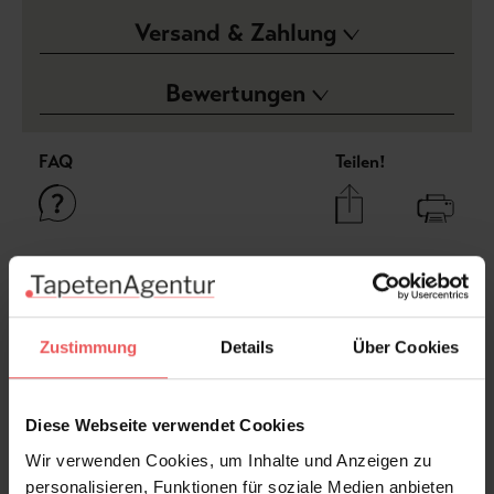
Versand & Zahlung
Bewertungen
FAQ
Teilen!
Sie haben Fragen zum Produkt?
Frage stellen
Zustimmung
Details
Über Cookies
+49 (0)221 932 81 82
Diese Webseite verwendet Cookies
Wir verwenden Cookies, um Inhalte und Anzeigen zu
Produktgalerie überspringen
Varianten
personalisieren, Funktionen für soziale Medien anbieten