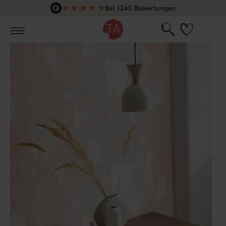
★
★
★
★
★
Bei 1245 Bewertungen
Zum Hauptinhalt springen