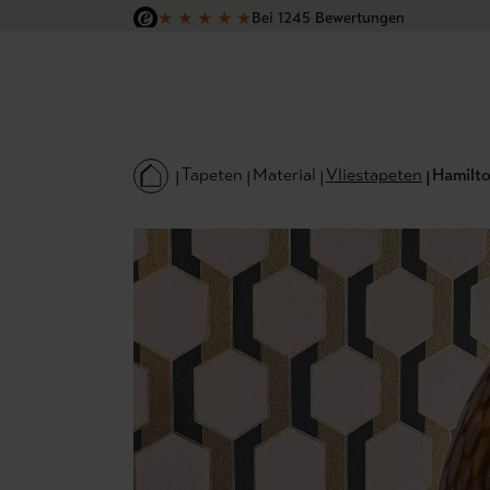
★
★
★
★
★
Bei 1245 Bewertungen
 Hauptinhalt springen
Zur Suche springen
Zur Hauptnavigation springen
Versandkostenfrei in Deutschland
Tapeten
Material
Vliestapeten
Hamilto