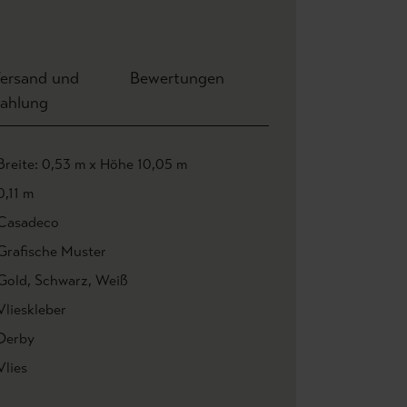
ersand und
Bewertungen
ahlung
Breite: 0,53 m x Höhe 10,05 m
0,11 m
Casadeco
Grafische Muster
Gold
, Schwarz
, Weiß
Vlieskleber
Derby
Vlies