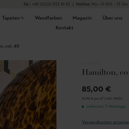
Tel.:
+49 (0)221 932 81 82
|
Hotline:
Mo – Fr 9.15 – 13 Uhr
Tapeten
Wandfarben
Magazin
Über uns
Kontakt
n, col. 40
CASADECO
Hamilton, col
85,00 €
15,96 € pro m² |
inkl. MwSt.
Lieferzeit: 5 Werktage
Versandkosten anzeige