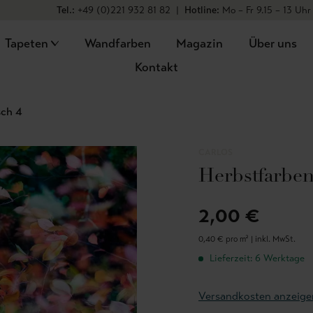
Tel.:
+49 (0)221 932 81 82
|
Hotline:
Mo – Fr 9.15 – 13 Uhr
Tapeten
Wandfarben
Magazin
Über uns
Kontakt
sch 4
CARLOS
Herbstfarben
2,00 €
0,40 € pro m² |
inkl. MwSt.
Lieferzeit: 6 Werktage
Versandkosten anzeige