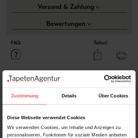
Versand & Zahlung
Bewertungen
FAQ
Teilen!
Sie haben Fragen zum Produkt?
Frage stellen
Zustimmung
Details
Über Cookies
+49 (0)221 932 81 82
Diese Webseite verwendet Cookies
Wir verwenden Cookies, um Inhalte und Anzeigen zu
Produktgalerie überspringen
Varianten
personalisieren, Funktionen für soziale Medien anbieten