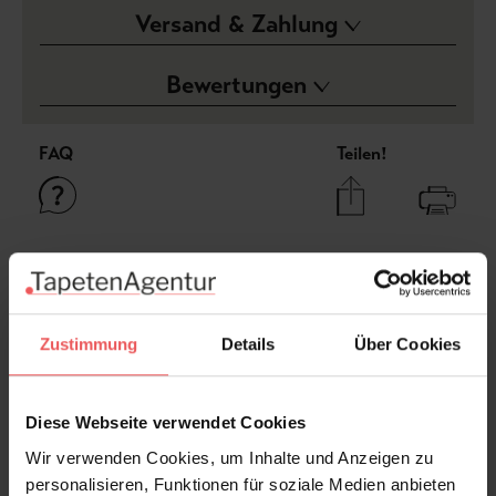
Versand & Zahlung
Bewertungen
FAQ
Teilen!
Sie haben Fragen zum Produkt?
Frage stellen
Zustimmung
Details
Über Cookies
+49 (0)221 932 81 82
Diese Webseite verwendet Cookies
Wir verwenden Cookies, um Inhalte und Anzeigen zu
Produktgalerie überspringen
Varianten
personalisieren, Funktionen für soziale Medien anbieten