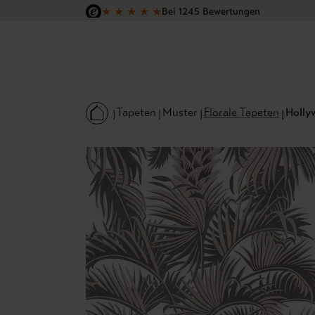
★
★
★
★
★
Bei 1245 Bewertungen
 Hauptinhalt springen
Zur Suche springen
Zur Hauptnavigation springen
Versandkostenfrei in Deutschland
Tapeten
Muster
Florale Tapeten
Holly