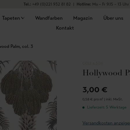
Tel.:
+49 (0)221 932 81 82
|
Hotline:
Mo – Fr 9.15 – 13 Uhr
Tapeten
Wandfarben
Magazin
Über uns
Kontakt
wood Palm, col. 3
COLE & SON
Hollywood Pa
3,00 €
0,58 € pro m² |
inkl. MwSt.
Lieferzeit: 5 Werktage
Versandkosten anzeige