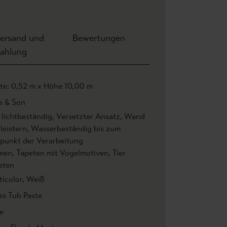
ersand und
Bewertungen
ahlung
ite: 0,52 m x Höhe 10,00 m
e & Son
 lichtbeständig
, Versetzter Ansatz
, Wand
leistern
, Wasserbeständig bis zum
tpunkt der Verarbeitung
men
, Tapeten mit Vogelmotiven
, Tier
eten
ticolor
, Weiß
es Tub Paste
e