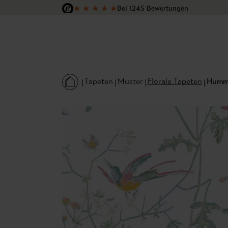
★
★
★
★
★
Bei 1245 Bewertungen
 Hauptinhalt springen
Zur Suche springen
Zur Hauptnavigation springen
Versandkostenfrei in Deutschland
Tapeten
Muster
Florale Tapeten
Hummi