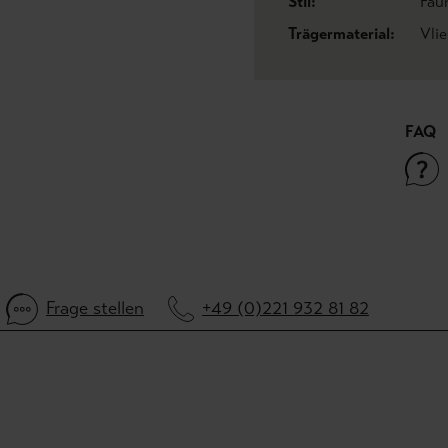
Stil:
Fau
Trägermaterial:
Vli
FAQ
Frage stellen
+49 (0)221 932 81 82