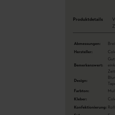
Produktdetails
V
Z
Abmessungen:
Bre
Hersteller:
Col
Gut
Bemerkenswert:
eink
Zei
Blu
Design:
Tap
Farbton:
Mul
Kleber:
Col
Konfektionierung:
Roll