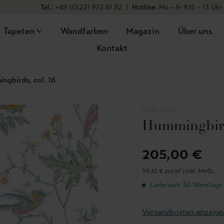
Tel.:
+49 (0)221 932 81 82
|
Hotline:
Mo – Fr 9.15 – 13 Uhr
Tapeten
Wandfarben
Magazin
Über uns
Kontakt
ngbirds, col. 16
COLE & SON
Hummingbirds
205,00 €
39,42 € pro m² |
inkl. MwSt.
Lieferzeit: 30 Werktage
Versandkosten anzeige