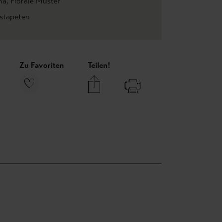
na
, Florale Muster
estapeten
Zu Favoriten
Teilen!