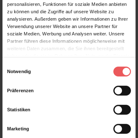
personalisieren, Funktionen für soziale Medien anbieten
Produktgalerie überspringen
Varianten
zu können und die Zugriffe auf unsere Website zu
analysieren. Außerdem geben wir Informationen zu Ihrer
Verwendung unserer Website an unsere Partner für
soziale Medien, Werbung und Analysen weiter. Unsere
Partner führen diese Informationen möglicherweise mit
weiteren Daten zusammen, die Sie ihnen bereitgestellt
haben oder die sie im Rahmen Ihrer Nutzung der Dienste
gesammelt haben.
Einwilligungsauswahl
Notwendig
Präferenzen
Statistiken
Marketing