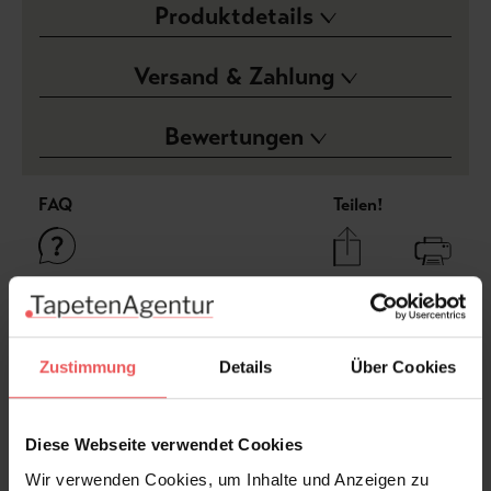
Produktdetails
Versand & Zahlung
Bewertungen
FAQ
Teilen!
Sie haben Fragen zum Produkt?
Frage stellen
Zustimmung
Details
Über Cookies
+49 (0)221 932 81 82
Diese Webseite verwendet Cookies
Wir verwenden Cookies, um Inhalte und Anzeigen zu