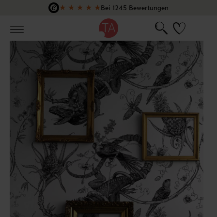
★
★
★
★
★
Bei 1245 Bewertungen
Zum Hauptinhalt springen