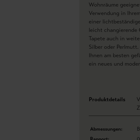
Wohnräume geeignet,
Verwendung in Ihrem
einer lichtbeständig
leicht changierende 
Tapete auch in weite
Silber oder Perlmutt
Ihnen am besten gefä
ein neues und moder
Produktdetails
V
Z
Abmessungen:
B
Rapport:
0