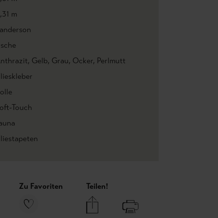
,31 m
anderson
ische
nthrazit
, Gelb
, Grau
, Ocker
, Perlmutt
lieskleber
olle
oft-Touch
auna
liestapeten
Zu Favoriten
Teilen!