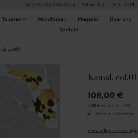
Tel.:
+49 (0)221 932 81 82
|
Hotline:
Mo – Fr 9.15 – 13 Uhr
Tapeten
Wandfarben
Magazin
Über uns
Kontakt
al, col.01
SANDERSON
Kamal, col.01
108,00 €
15,88 € pro m² |
inkl. MwSt.
Lieferzeit: 5 Werktage
Versandkosten anzeige