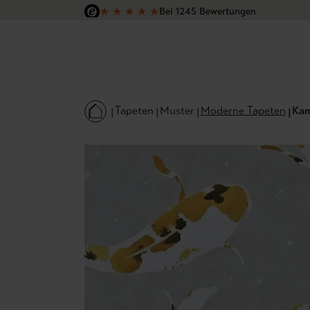
★
★
★
★
★
Bei 1245 Bewertungen
 Hauptinhalt springen
Zur Suche springen
Zur Hauptnavigation springen
Versandkostenfrei in Deutschland
Tapeten
Muster
Moderne Tapeten
Kam