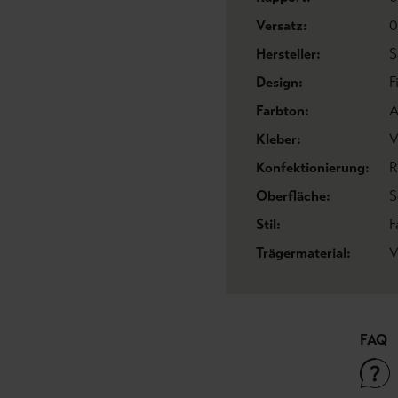
Versatz:
0
Hersteller:
S
Design:
F
Farbton:
A
Kleber:
V
Konfektionierung:
R
Oberfläche:
S
Stil:
F
Trägermaterial:
V
FAQ