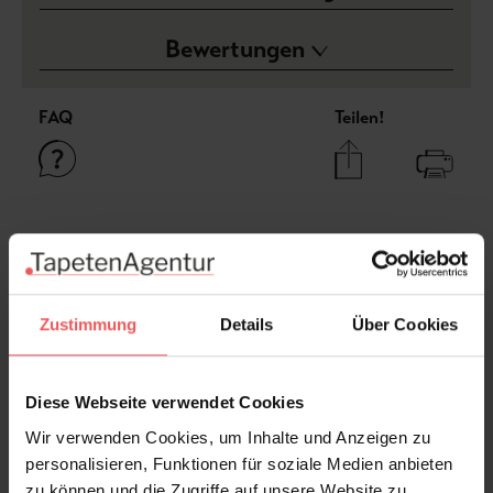
Bewertungen
FAQ
Teilen!
Sie haben Fragen zum Produkt?
Frage stellen
+49 (0)221 932 81 82
Zustimmung
Details
Über Cookies
Diese Webseite verwendet Cookies
Produktgalerie überspringen
Varianten
Wir verwenden Cookies, um Inhalte und Anzeigen zu
personalisieren, Funktionen für soziale Medien anbieten
zu können und die Zugriffe auf unsere Website zu