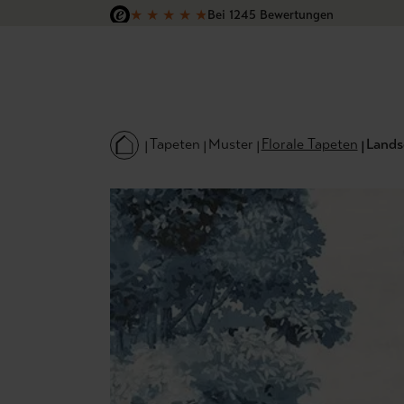
★
★
★
★
★
Bei 1245 Bewertungen
 Hauptinhalt springen
Zur Suche springen
Zur Hauptnavigation springen
Versandkostenfrei in Deutschland
Tapeten
Muster
Florale Tapeten
Landsc