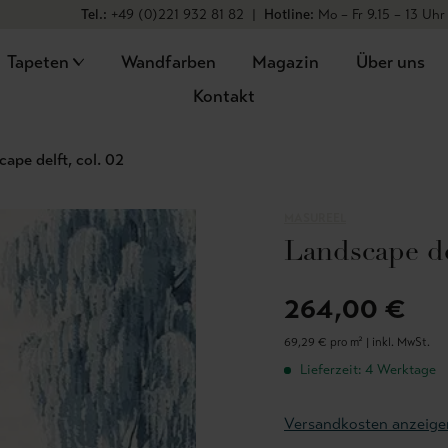
Tel.:
+49 (0)221 932 81 82
|
Hotline:
Mo – Fr 9.15 – 13 Uhr
Tapeten
Wandfarben
Magazin
Über uns
Kontakt
ape delft, col. 02
MASUREEL
Landscape del
264,00 €
69,29 € pro m² |
inkl. MwSt.
Lieferzeit: 4 Werktage
Versandkosten anzeige