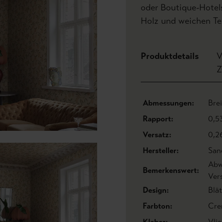
oder Boutique-Hotels
Holz und weichen Tex
Produktdetails
V
Z
Abmessungen:
Bre
Rapport:
0,5
Versatz:
0,2
Hersteller:
San
Abw
Bemerkenswert:
Ver
Design:
Blät
Farbton:
Cre
Kleber:
Vlie