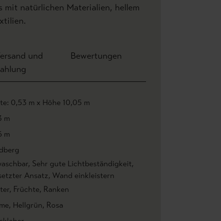
 mit natürlichen Materialien, hellem
tilien.
ersand und
Bewertungen
ahlung
ite: 0,53 m x Höhe 10,05 m
3 m
6 m
dberg
aschbar
, Sehr gute Lichtbeständigkeit
,
setzter Ansatz
, Wand einkleistern
ter
, Früchte
, Ranken
me
, Hellgrün
, Rosa
skleber