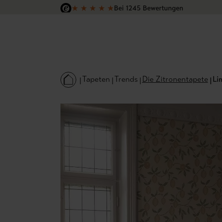
★
★
★
★
★
Bei 1245 Bewertungen
 Hauptinhalt springen
Zur Suche springen
Zur Hauptnavigation springen
Versandkostenfrei in Deutschland
Tapeten
Trends
Die Zitronentapete
Li