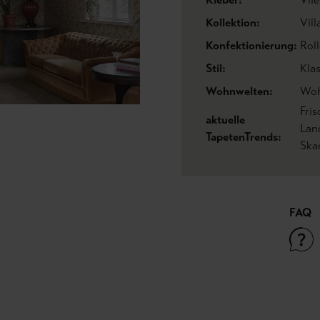
Kollektion:
Vil
Konfektionierung:
Roll
Stil:
Kla
Wohnwelten:
Woh
Fri
aktuelle
Lan
TapetenTrends:
Ska
FAQ