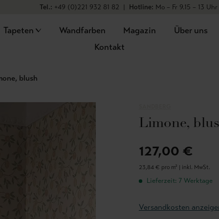
Tel.:
+49 (0)221 932 81 82
|
Hotline:
Mo – Fr 9.15 – 13 Uhr
Tapeten
Wandfarben
Magazin
Über uns
Kontakt
mone, blush
SANDBERG
Limone, blu
127,00 €
23,84 € pro m² |
inkl. MwSt.
Lieferzeit: 7 Werktage
Versandkosten anzeige