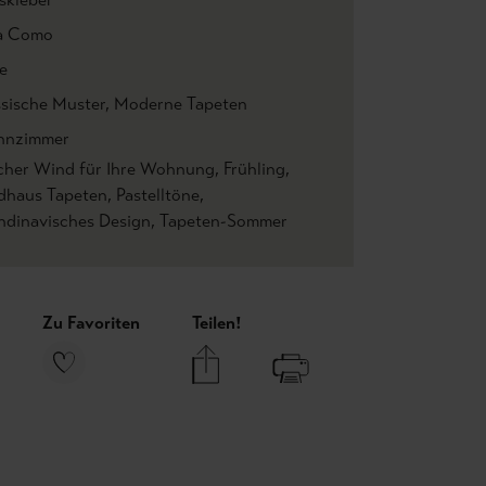
la Como
e
ssische Muster
, Moderne Tapeten
nzimmer
scher Wind für Ihre Wohnung
, Frühling
,
dhaus Tapeten
, Pastelltöne
,
ndinavisches Design
, Tapeten-Sommer
Zu Favoriten
Teilen!