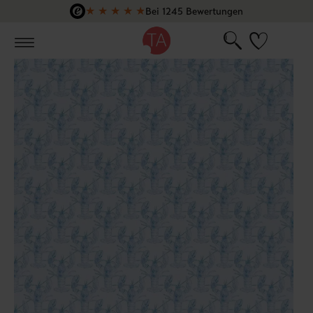
★
★
★
★
★
Bei 1245 Bewertungen
Zum Hauptinhalt springen