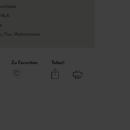
ierkleber
NILA
e
o
, Flur
, Wohnzimmer
Zu Favoriten
Teilen!