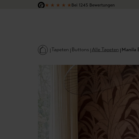
★
★
★
★
★
Bei 1245 Bewertungen
 Hauptinhalt springen
Zur Suche springen
Zur Hauptnavigation springen
Versandkostenfrei in Deutschland
Tapeten
Buttons
Alle Tapeten
Manila 