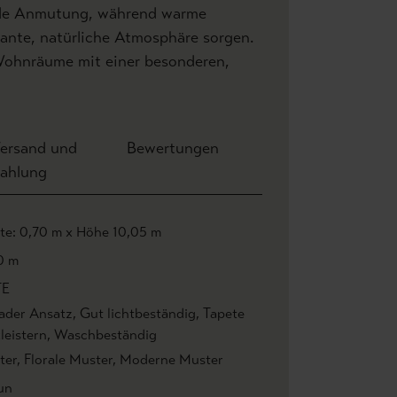
tile Anmutung, während warme
gante, natürliche Atmosphäre sorgen.
e Wohnräume mit einer besonderen,
ersand und
Bewertungen
ahlung
ite: 0,70 m x Höhe 10,05 m
0 m
TE
ader Ansatz
, Gut lichtbeständig
, Tapete
leistern
, Waschbeständig
ter
, Florale Muster
, Moderne Muster
un