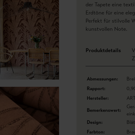
der Tapete eine tex
Erdtöne für eine ele
Perfekt für stilvoll
kunstvollen Note.
Produktdetails
V
Z
Abmessungen:
Bre
Rapport:
0,9
Hersteller:
AR
Ger
Bemerkenswert:
eink
Design:
Blät
Farbton:
Bra