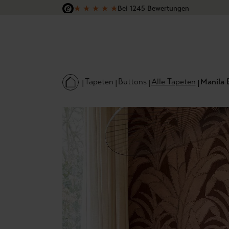
★
★
★
★
★
Bei 1245 Bewertungen
 Hauptinhalt springen
Zur Suche springen
Zur Hauptnavigation springen
Versandkostenfrei in Deutschland
Tapeten
Buttons
Alle Tapeten
Manila 