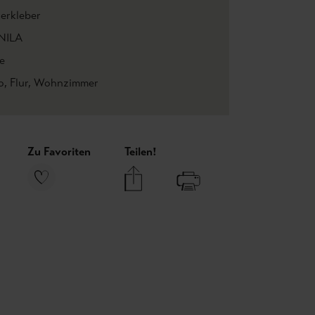
ierkleber
NILA
e
o
, Flur
, Wohnzimmer
Zu Favoriten
Teilen!