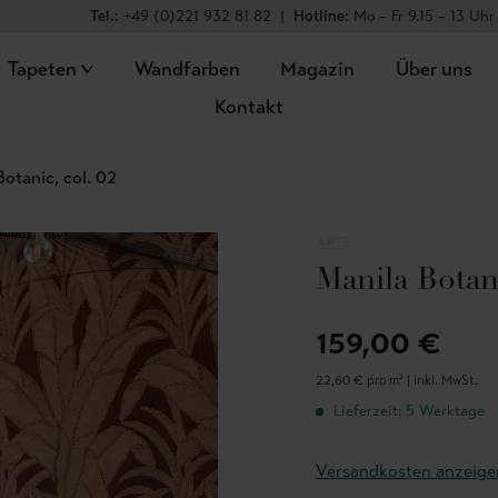
Tel.:
+49 (0)221 932 81 82
|
Hotline:
Mo – Fr 9.15 – 13 Uhr
Tapeten
Wandfarben
Magazin
Über uns
Kontakt
Botanic, col. 02
ARTE
Manila Botani
159,00 €
22,60 € pro m² |
inkl. MwSt.
Lieferzeit: 5 Werktage
Versandkosten anzeige