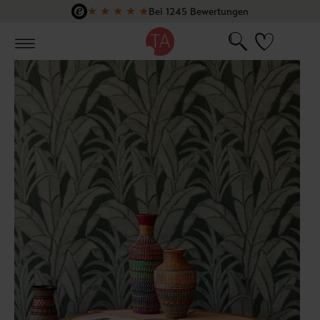
★
★
★
★
★
Bei 1245 Bewertungen
Zum Hauptinhalt springen