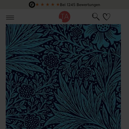
★
★
★
★
★
Bei 1245 Bewertungen
Zum Hauptinhalt springen