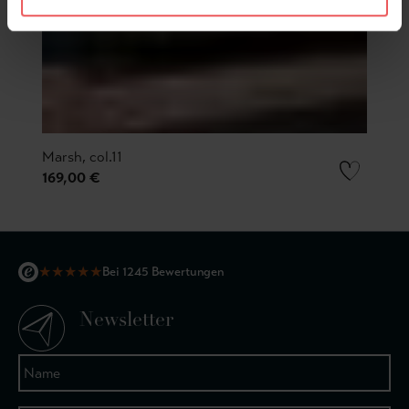
Marsh, col.11
169,00 €
★
★
★
★
★
Bei 1245 Bewertungen
Newsletter