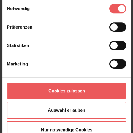
gesammelt haben.
Einwilligungsauswahl
+49 (0)221 932 81 82
Notwendig
Präferenzen
Produktgalerie überspringen
Varianten
Statistiken
Marketing
Cookies zulassen
Auswahl erlauben
Nur notwendige Cookies