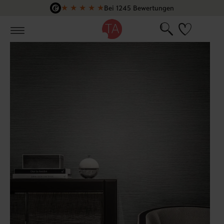
★
★
★
★
★
Bei 1245 Bewertungen
Zum Hauptinhalt springen