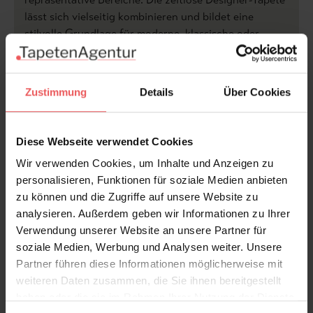
lässt sich vielseitig kombinieren und bildet eine
stilvolle Grundlage für moderne, klassische oder
luxuriöse Einrichtungskonzepte.
Produktdetails
Zustimmung
Details
Über Cookies
Versand & Zahlung
Diese Webseite verwendet Cookies
Bewertungen
Wir verwenden Cookies, um Inhalte und Anzeigen zu
personalisieren, Funktionen für soziale Medien anbieten
zu können und die Zugriffe auf unsere Website zu
FAQ
Teilen!
analysieren. Außerdem geben wir Informationen zu Ihrer
Verwendung unserer Website an unsere Partner für
soziale Medien, Werbung und Analysen weiter. Unsere
Partner führen diese Informationen möglicherweise mit
weiteren Daten zusammen, die Sie ihnen bereitgestellt
Sie haben Fragen zum Produkt?
haben oder die sie im Rahmen Ihrer Nutzung der Dienste
Frage stellen