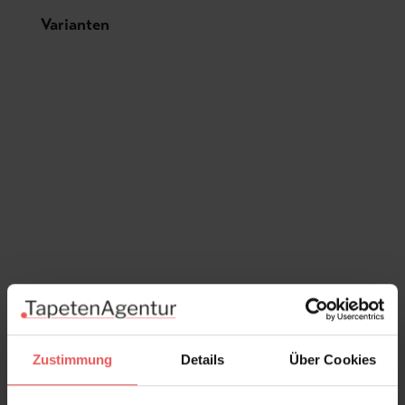
Produktgalerie überspringen
Varianten
Zustimmung
Details
Über Cookies