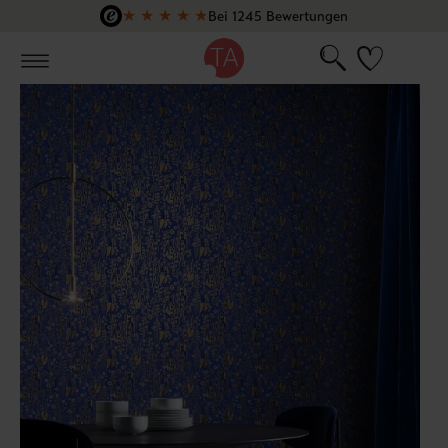
★
★
★
★
★
Bei 1245 Bewertungen
Zum Hauptinhalt springen