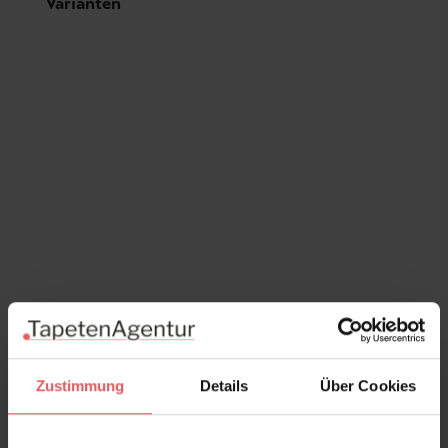
Produktgalerie überspringen
Varianten
Zustimmung
Details
Über Cookies