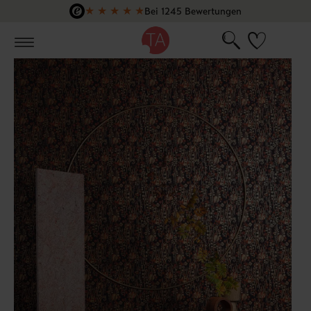
★
★
★
★
★
Bei 1245 Bewertungen
Zum Hauptinhalt springen