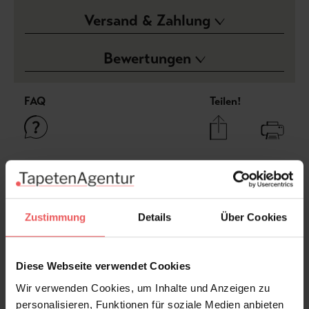
Versand & Zahlung
Bewertungen
FAQ
Teilen!
Sie haben Fragen zum Produkt?
Frage stellen
Zustimmung
Details
Über Cookies
+49 (0)221 932 81 82
Diese Webseite verwendet Cookies
Wir verwenden Cookies, um Inhalte und Anzeigen zu
Produktgalerie überspringen
Variante
personalisieren, Funktionen für soziale Medien anbieten