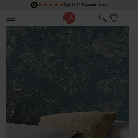
★
★
★
★
★
Bei 1245 Bewertungen
Zum Hauptinhalt springen