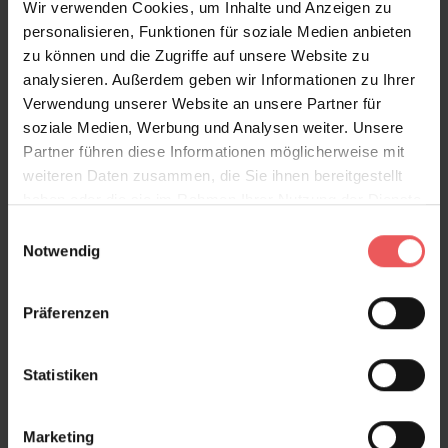
97,95 €
Wir verwenden Cookies, um Inhalte und Anzeigen zu
personalisieren, Funktionen für soziale Medien anbieten
zu können und die Zugriffe auf unsere Website zu
analysieren. Außerdem geben wir Informationen zu Ihrer
Verwendung unserer Website an unsere Partner für
soziale Medien, Werbung und Analysen weiter. Unsere
Partner führen diese Informationen möglicherweise mit
weiteren Daten zusammen, die Sie ihnen bereitgestellt
haben oder die sie im Rahmen Ihrer Nutzung der Dienste
gesammelt haben.
Einwilligungsauswahl
Notwendig
Präferenzen
Statistiken
Marketing