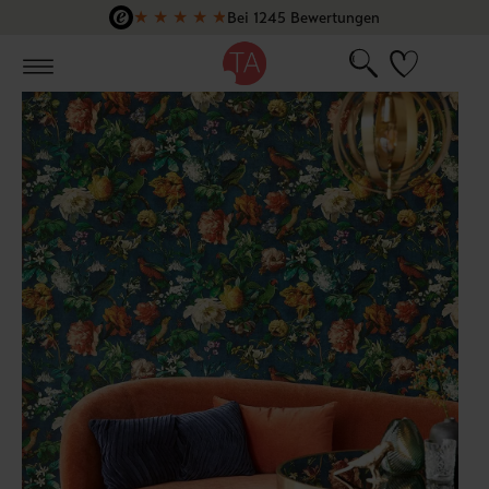
★
★
★
★
★
Bei 1245 Bewertungen
Zum Hauptinhalt springen