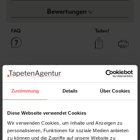
Bewertungen
FAQ
Teilen!
Sie haben Fragen zum Produkt?
Frage stellen
+49 (0)221 932 81 82
Zustimmung
Details
Über Cookies
Diese Webseite verwendet Cookies
Produktgalerie überspringen
Varianten
Wir verwenden Cookies, um Inhalte und Anzeigen zu
personalisieren, Funktionen für soziale Medien anbieten
zu können und die Zugriffe auf unsere Website zu