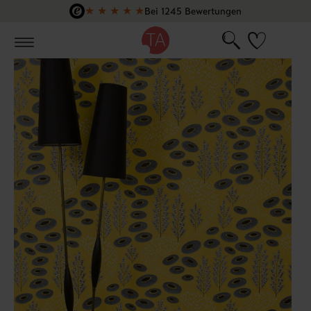
★
★
★
★
★
Bei 1245 Bewertungen
Zum Hauptinhalt springen