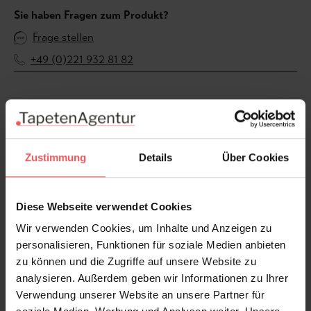
Sie haben Fragen zum Produkt?
Frage stellen
+49 (0)221 932 81 82
Produktgalerie überspringen
Varianten
Zustimmung
Details
Über Cookies
Diese Webseite verwendet Cookies
Wir verwenden Cookies, um Inhalte und Anzeigen zu
personalisieren, Funktionen für soziale Medien anbieten
zu können und die Zugriffe auf unsere Website zu
analysieren. Außerdem geben wir Informationen zu Ihrer
Verwendung unserer Website an unsere Partner für