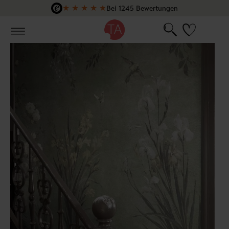
★
★
★
★
★
Bei 1245 Bewertungen
Zum Hauptinhalt springen