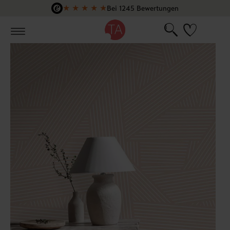
★
★
★
★
★
Bei 1245 Bewertungen
Zum Hauptinhalt springen