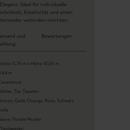
leganz. Ideal für individuelle
lichkeit, Kreativität und einen
teinander verbinden möchten.
ersand und
Bewertungen
ahlung
Breite: 0,70 m x Höhe 10,05 m
0,64 m
Casamance
lätter
, Tier Tapeten
Bronze
, Gold
, Orange
, Rosa
, Schwarz
olle
Fauna
, Florale Muster
Vliestapeten