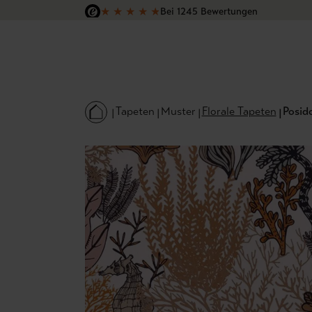
★
★
★
★
★
Bei 1245 Bewertungen
 Hauptinhalt springen
Zur Suche springen
Zur Hauptnavigation springen
Versandkostenfrei in Deutschland
Tapeten
Muster
Florale Tapeten
Posido