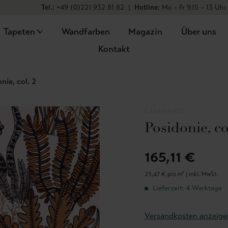
Tel.:
+49 (0)221 932 81 82
|
Hotline:
Mo – Fr 9.15 – 13 Uhr
Tapeten
Wandfarben
Magazin
Über uns
Kontakt
nie, col. 2
CASAMANCE
Posidonie, co
165,11 €
23,47 € pro m² |
inkl. MwSt.
Lieferzeit: 4 Werktage
Versandkosten anzeige