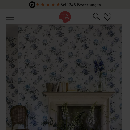
★
★
★
★
★
Bei 1245 Bewertungen
Zum Hauptinhalt springen