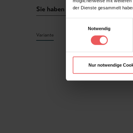
möglicherweise mit weiteren
Sie haben Fragen zum Produkt?
der Dienste gesammelt habe
Einwilligungsauswahl
Notwendig
Variante
Produktgalerie überspringen
Nur notwendige Cook