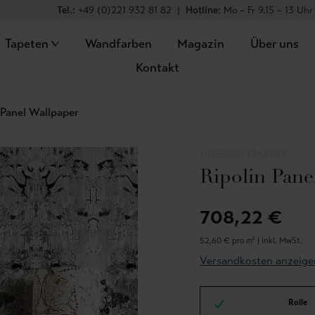
Tel.:
+49 (0)221 932 81 82
|
Hotline:
Mo – Fr 9.15 – 13 Uhr
Tapeten
Wandfarben
Magazin
Über uns
Kontakt
 Panel Wallpaper
TIMOROUS BEASTIES
Ripolin Pane
708,22 €
52,60 € pro m² |
inkl. MwSt.
Versandkosten anzeige
Rolle