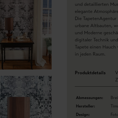
und detaillierten Mu
elegante Atmosphäre
Die TapetenAgentur e
urbane Altbauten, w
und Moderne geschät
digitaler Technik un
Tapete einen Hauch 
in jeden Raum.
Produktdetails
V
Z
Abmessungen:
Bre
Hersteller:
Tim
Design:
Fot