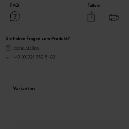
FAQ
Teilen!
Sie haben Fragen zum Produkt?
Frage stellen
+49 (0)221 932 81 82
Produktgalerie überspringen
Varianten