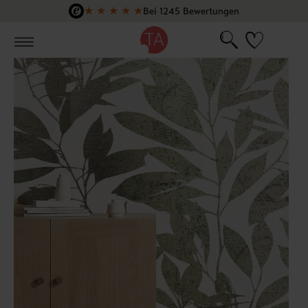
★
★
★
★
★
Bei 1245 Bewertungen
Zum Hauptinhalt springen